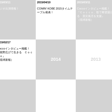
15/03/11
2015/04/10
2015/03/11
ジオ出演情報！
COMIN’ KOBE 2015タイムテ
Coccoインタビュー掲載！
ーブル発表！
『Ｃｏｃｃｏ、歌で希望届
る 震災孤児を支援』
（琉球新報）
15/02/17
occoインタビュー掲載！
視野広げて生きる Ｃｏｃ
ｏ』
2014
2013
琉球新報）