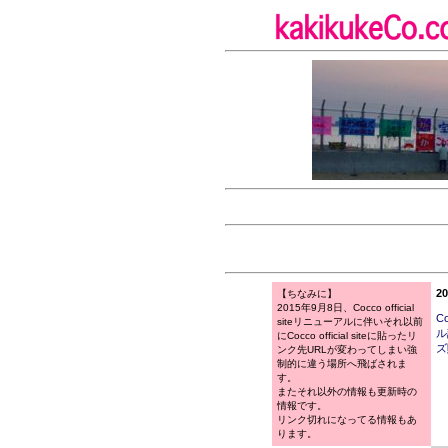
20
【ちなみに】
2015年9月8日、Cocco official
Co
siteリニューアルに伴いそれ以前
ル
にCocco official siteに貼ったリ
ズ
ンク先URLが変わってしまい強
制的に違う場所へ飛ばされま
す。
またそれ以外の情報も更新時の
情報です。
リンク切れになってる情報もあ
ります。