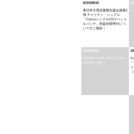
2015/08/15
20
東日本大震災復興支援企画第2
ラ
弾 チャリティ・シングル
「CoccoシングルCDスペシャ
ルパンチ」利益全額寄付につ
いてのご報告！
2015/03/01
20
COMIN’ KOBE 2015にCocco
C
の出演が決定！
『
ｃ
（