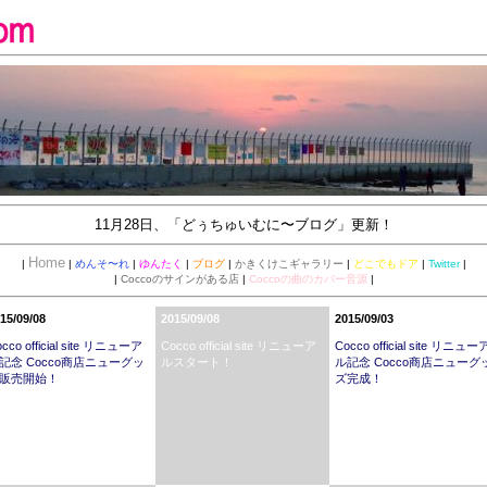
11月28日、「
どぅちゅいむに〜ブログ
」更新！
Home
|
|
めんそ〜れ
|
ゆんたく
|
ブログ
|
かきくけこギャラリー
|
どこでもドア
|
Twitter
|
|
Coccoのサインがある店
|
Coccoの曲のカバー音源
|
15/09/08
2015/09/08
2015/09/03
cco official site リニューア
Cocco official site リニューア
Cocco official site リニュー
記念 Cocco商店ニューグッ
ルスタート！
ル記念 Cocco商店ニューグ
販売開始！
ズ完成！